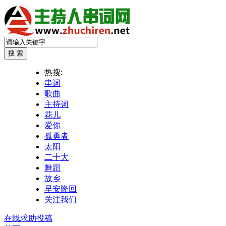
热搜:
串词
歌曲
主持词
花儿
爱你
孤勇者
太阳
二十大
舞蹈
故乡
早安隆回
关注我们
在线求助投稿