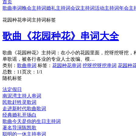
首页
歌曲串词
晚会主持词
婚礼主持词
会议主持词
活动主持词
年会主
花园种花串词主持词标签
歌曲《花园种花》串词大全
歌曲《花园种花》主持词：在小小的花园里面，挖呀挖呀挖，种
单歌谣，被各行各业的专业人士改编、模…
类别：
歌曲串词
标签：
花园种花串词
挖呀挖呀挖串词
花园种
总数：1
1
页次：1/1
随机标签
法定假日
南泥湾主持人串词
民歌赶牲灵歌词
走进新时代歌曲歌词
经典婚礼开场白
歌曲今天是你的生日主持词
著名导演陈凯歌
聪明的一休主持串词