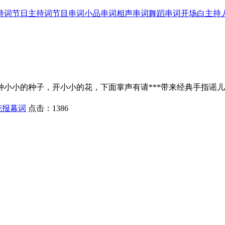
持词
节日主持词
节目串词
小品串词
相声串词
舞蹈串词
开场白
主持
小小的种子，开小小的花，下面掌声有请***带来经典手指谣
花报幕词
点击：
1386