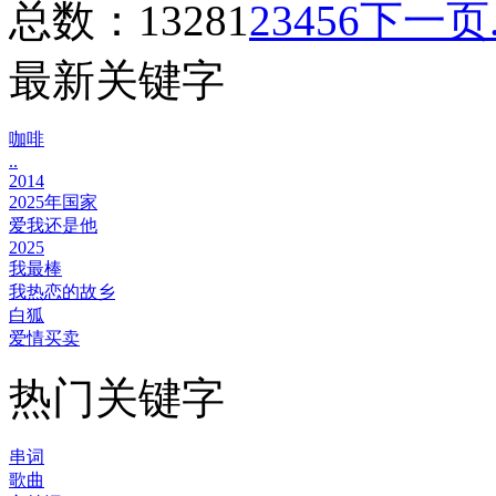
总数：1328
1
2
3
4
5
6
下一页
最新关键字
咖啡
..
2014
2025年国家
爱我还是他
2025
我最棒
我热恋的故乡
白狐
爱情买卖
热门关键字
串词
歌曲