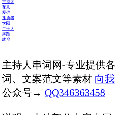
主持词
花儿
爱你
孤勇者
太阳
二十大
舞蹈
故乡
主持人串词网-专业提供
词、文案范文等素材
向我
公众号→
QQ346363458