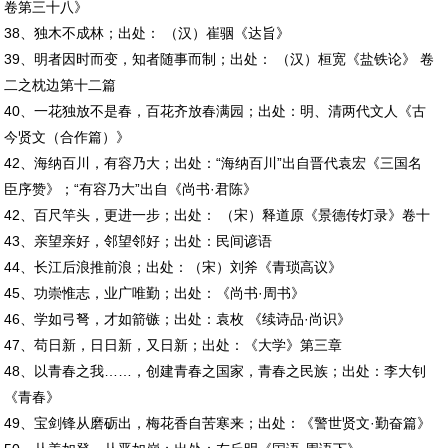
卷第三十八》
38、独木不成林；出处： （汉）崔骃《达旨》
39、明者因时而变，知者随事而制；出处： （汉）桓宽《盐铁论》 卷
二之枕边第十二篇
40、一花独放不是春，百花齐放春满园；出处：明、清两代文人《古
今贤文（合作篇）》
42、海纳百川，有容乃大；出处：“海纳百川”出自晋代袁宏《三国名
臣序赞》；“有容乃大”出自《尚书·君陈》
42、百尺竿头，更进一步；出处： （宋）释道原《景德传灯录》卷十
43、亲望亲好，邻望邻好；出处：民间谚语
44、长江后浪推前浪；出处：（宋）刘斧《青琐高议》
45、功崇惟志，业广唯勤；出处：《尚书·周书》
46、学如弓弩，才如箭镞；出处：袁枚 《续诗品·尚识》
47、苟日新，日日新，又日新；出处：《大学》第三章
48、以青春之我……，创建青春之国家，青春之民族；出处：李大钊
《青春》
49、宝剑锋从磨砺出，梅花香自苦寒来；出处：《警世贤文·勤奋篇》