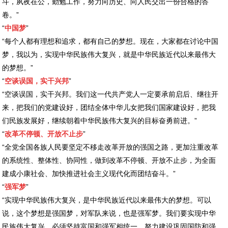
斗，夙夜在公，勤勉工作，努力向历史、向人民交出一份合格的答
卷。”
“
中国梦
”
“每个人都有理想和追求，都有自己的梦想。现在，大家都在讨论中国
梦，我以为，实现中华民族伟大复兴，就是中华民族近代以来最伟大
的梦想。”
“
空谈误国，实干兴邦
”
“空谈误国，实干兴邦。我们这一代共产党人一定要承前启后、继往开
来，把我们的党建设好，团结全体中华儿女把我们国家建设好，把我
们民族发展好，继续朝着中华民族伟大复兴的目标奋勇前进。”
“
改革不停顿、开放不止步
”
“全党全国各族人民要坚定不移走改革开放的强国之路，更加注重改革
的系统性、整体性、协同性，做到改革不停顿、开放不止步，为全面
建成小康社会、加快推进社会主义现代化而团结奋斗。”
“
强军梦
”
“实现中华民族伟大复兴，是中华民族近代以来最伟大的梦想。可以
说，这个梦想是强国梦，对军队来说，也是强军梦。我们要实现中华
民族伟大复兴，必须坚持富国和强军相统一，努力建设巩固国防和强