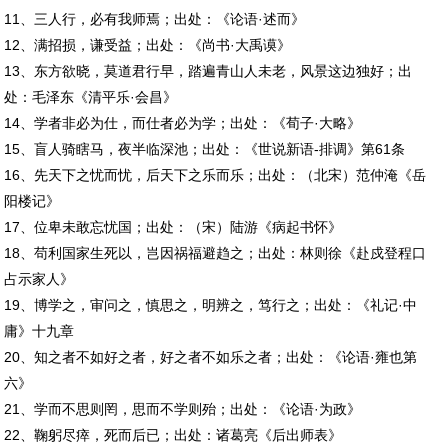
11、三人行，必有我师焉；出处：《论语·述而》
12、满招损，谦受益；出处：《尚书·大禹谟》
13、东方欲晓，莫道君行早，踏遍青山人未老，风景这边独好；出
处：毛泽东《清平乐·会昌》
14、学者非必为仕，而仕者必为学；出处：《荀子·大略》
15、盲人骑瞎马，夜半临深池；出处：《世说新语-排调》第61条
16、先天下之忧而忧，后天下之乐而乐；出处：（北宋）范仲淹《岳
阳楼记》
17、位卑未敢忘忧国；出处：（宋）陆游《病起书怀》
18、苟利国家生死以，岂因祸福避趋之；出处：林则徐《赴戍登程口
占示家人》
19、博学之，审问之，慎思之，明辨之，笃行之；出处：《礼记·中
庸》十九章
20、知之者不如好之者，好之者不如乐之者；出处：《论语·雍也第
六》
21、学而不思则罔，思而不学则殆；出处：《论语·为政》
22、鞠躬尽瘁，死而后已；出处：诸葛亮《后出师表》