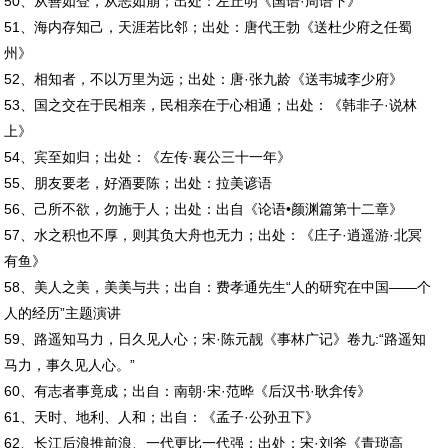
50、从善如登，从恶如崩；出处：左丘明《国语·周语下》
51、海内存知己，天涯若比邻；出处：唐代王勃《送杜少府之任蜀
州》
52、相知者，不以万里为远；出处：唐·张九龄《送韦城李少府》
53、国之交在于民相亲，民相亲在于心相通；出处：《韩非子·说林
上》
54、宾至如归；出处：《左传·襄公三十一年》
55、朋友要老，好酒要陈；出处：拉美谚语
56、己所不欲，勿施于人；出处：出自《论语•颜渊篇第十二章》
57、水之积也不厚，则其负大舟也无力；出处：《庄子·逍遥游·北冥
有鱼》
58、美人之美，美美与共；出自：费孝通先生“人的研究在中国——个
人的经历”主题演讲
59、路遥知马力，日久见人心；宋·陈元靓《事林广记》卷九:“路遥知
马力，事久见人心。”
60、有志者事竟成；出自：南朝·宋·范晔《后汉书·耿弇传》
61、天时、地利、人和；出自：《孟子·公孙丑下》
62、长江后浪推前浪、一代更比一代强；出处：宋·刘斧《青琐高