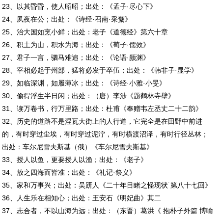
23、以其昏昏，使人昭昭；出处：《孟子·尽心下》
24、夙夜在公；出处：《诗经·召南·采蘩》
25、治大国如烹小鲜；出处：老子《道德经》第六十章
26、积土为山，积水为海；出处：《荀子·儒效》
27、君子一言，驷马难追；出处：《论语·颜渊》
28、宰相必起于州部，猛将必发于卒伍；出处：《韩非子·显学》
29、如临深渊，如履薄冰；出处：《诗经·小雅·小旻》
30、偷得浮生半日闲；出处：（唐）李涉《题鹤林寺壁》
31、读万卷书，行万里路；出处：杜甫《奉赠韦左丞丈二十二韵》
32、历史的道路不是涅瓦大街上的人行道，它完全是在田野中前进
的，有时穿过尘埃，有时穿过泥泞，有时横渡沼泽，有时行径丛林；
出处：车尔尼雪夫斯基（俄）《车尔尼雪夫斯基》
33、授人以鱼，更要授人以渔；出处：《老子》
34、放之四海而皆准；出处：《礼记·祭义》
35、家和万事兴；出处：吴趼人《二十年目睹之怪现状˙第八十七回》
36、人生乐在相知心；出处：王安石《明妃曲》其二
37、志合者，不以山海为远；出处：（东晋）葛洪《 抱朴子外篇 博喻