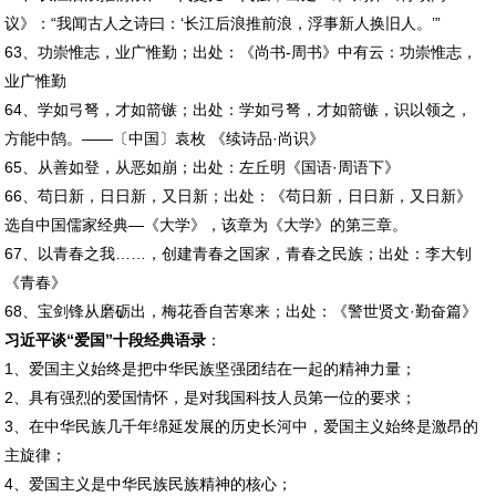
议》：“我闻古人之诗曰：‘长江后浪推前浪，浮事新人换旧人。’”
63、功崇惟志，业广惟勤；出处：《尚书-周书》中有云：功崇惟志，
业广惟勤
64、学如弓弩，才如箭镞；出处：学如弓弩，才如箭镞，识以领之，
方能中鹄。——〔中国〕袁枚 《续诗品·尚识》
65、从善如登，从恶如崩；出处：左丘明《国语·周语下》
66、苟日新，日日新，又日新；出处：《苟日新，日日新，又日新》
选自中国儒家经典—《大学》，该章为《大学》的第三章。
67、以青春之我……，创建青春之国家，青春之民族；出处：李大钊
《青春》
68、宝剑锋从磨砺出，梅花香自苦寒来；出处：《警世贤文·勤奋篇》
习近平谈“爱国”十段经典语录
：
1、爱国主义始终是把中华民族坚强团结在一起的精神力量；
2、具有强烈的爱国情怀，是对我国科技人员第一位的要求；
3、在中华民族几千年绵延发展的历史长河中，爱国主义始终是激昂的
主旋律；
4、爱国主义是中华民族民族精神的核心；