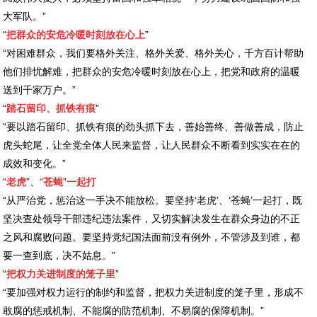
大军队。”
“
把群众的安危冷暖时刻放在心上
”
“对困难群众，我们要格外关注、格外关爱、格外关心，千方百计帮助
他们排忧解难，把群众的安危冷暖时刻放在心上，把党和政府的温暖
送到千家万户。”
“
踏石留印、抓铁有痕
”
“要以踏石留印、抓铁有痕的劲头抓下去，善始善终、善做善成，防止
虎头蛇尾，让全党全体人民来监督，让人民群众不断看到实实在在的
成效和变化。”
“
老虎
”、“
苍蝇
”
一起打
“从严治党，惩治这一手决不能放松。要坚持‘老虎’、‘苍蝇’一起打，既
坚决查处领导干部违纪违法案件，又切实解决发生在群众身边的不正
之风和腐败问题。要坚持党纪国法面前没有例外，不管涉及到谁，都
要一查到底，决不姑息。”
“
把权力关进制度的笼子里
”
“要加强对权力运行的制约和监督，把权力关进制度的笼子里，形成不
敢腐的惩戒机制、不能腐的防范机制、不易腐的保障机制。”