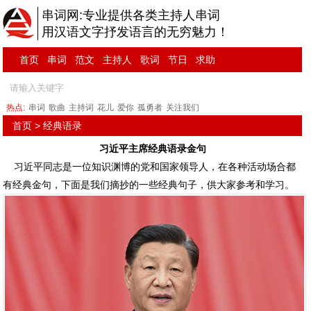
串词网:专业提供各类主持人串词
用汉语文字抒发语言的无穷魅力！
首页
串词
范文
主持人
歌词
节日
求助
热点:
串词
歌曲
主持词
花儿
爱你
孤勇者
关注我们
首页
>
经典语录
习近平主席经典语录金句
习近平同志是一位知识渊博的党和国家领导人，在各种活动场合都
有经典金句，下面是我们摘抄的一些经典句子，供大家参考和学习。