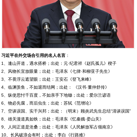
习近平在外交场合引用的名人名言
：
1、逢山开道，遇水搭桥；出处：元·纪君祥《赵氏孤儿》楔子
2、风物长宜放眼量；出处：毛泽东《七律·和柳亚子先生》
3、不畏浮云遮望眼；出处：王安石《登飞来峰》
4、临渊羡鱼，不如退而结网；出处： 《汉书·董仲舒传》
5、纵使思忖千百度，不如亲手下地锄；出处：爱尔兰谚语
6、物必先腐，而后虫生；出处：苏轼《范增论》
7、空谈误国、实干兴邦；出处：（明末）顾炎武先生总结“清谈误国”
8、雄关漫道真如铁；出处：毛泽东《忆秦娥·娄山关》
9、人间正道是沧桑；出处：毛泽东《人民解放军占领南京》
10、长风破浪会有时；出处：李白《行路难》